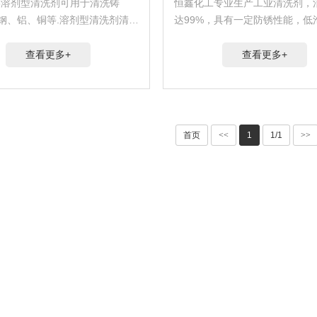
305溶剂型清洗剂可用于清洗铸
恒鑫化工专业生产工业清洗剂，
钢、铝、铜等.溶剂型清洗剂清洗
达99%，具有一定防锈性能，低
洗···
适用于各种···
查看更多+
查看更多+
首页
<<
1
1/1
>>