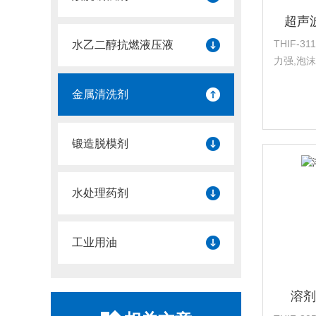
超声
THIF-
水乙二醇抗燃液压液
力强,泡
喷淋及手·
金属清洗剂
锻造脱模剂
水处理药剂
工业用油
溶剂