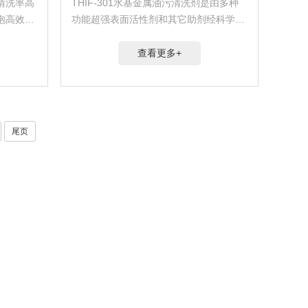
清洗率高
THIF-301水基金属油污清洗剂是由多种
泡高效，
功能超强表面活性剂和其它助剂经科学复
合配伍而成···
查看更多+
尾页