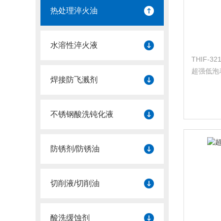
热处理淬火油
水溶性淬火液
THIF-
超强低泡
焊接防飞溅剂
合配伍而成
不锈钢酸洗钝化液
防锈剂/防锈油
切削液/切削油
酸洗缓蚀剂